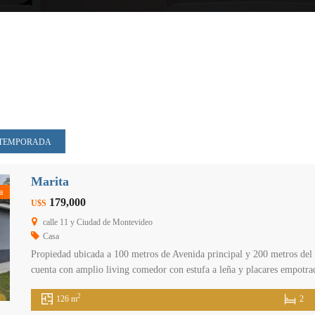
 TEMPORADA
Marita
a
179,000
U$S
calle 11 y Ciudad de Montevideo
Casa
Propiedad ubicada a 100 metros de Avenida principal y 200 metros del m
cuenta con amplio living comedor con estufa a leña y placares empotra
aéreos. Dos dormitorios, uno de ellos con placar empotrado y baño co
2
126 m
2