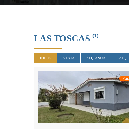
(1)
LAS TOSCAS
TODOS
VENTA
ALQ. ANUAL
ALQ.
Vent