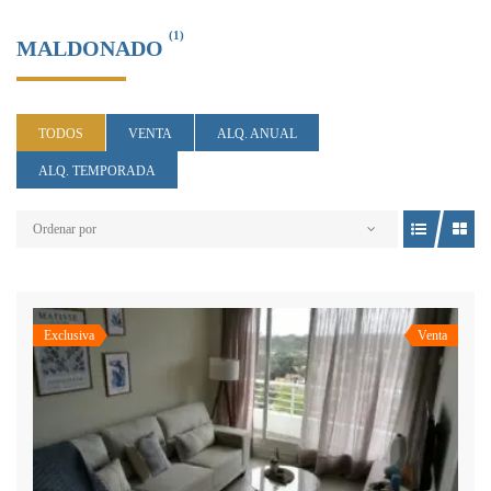
(1)
MALDONADO
TODOS
VENTA
ALQ. ANUAL
ALQ. TEMPORADA
Ordenar por
Exclusiva
Venta