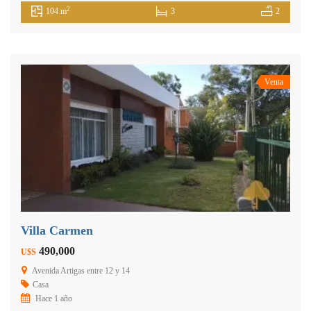
2
104 m
3
2
Venta
Villa Carmen
490,000
U$S
Avenida Artigas entre 12 y 14
Casa
Hace 1 año