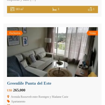
2
183 m
3
1
Exclusiva
Venta
Greenlife Punta del Este
265,000
U$S
Avenida Roosevelt entre Roentgen y Madame Curie
Apartamento