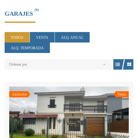
(9)
GARAJES
TODOS
VENTA
ALQ. ANUAL
ALQ. TEMPORADA
Ordenar por
Exclusiva
Venta