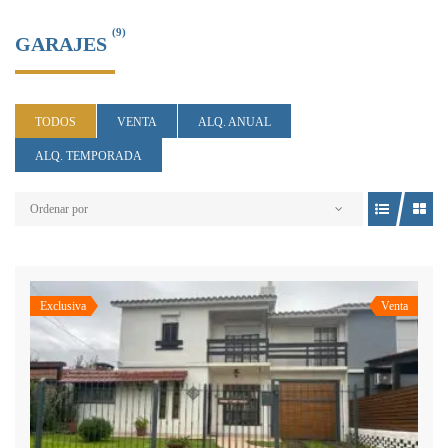
(9)
GARAJES
TODOS
VENTA
ALQ. ANUAL
ALQ. TEMPORADA
Ordenar por
Exclusiva
Venta