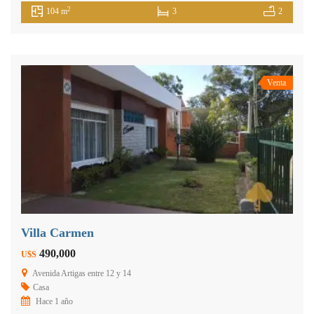
2
104 m
3
2
Venta
Villa Carmen
490,000
U$S
Avenida Artigas entre 12 y 14
Casa
Hace 1 año