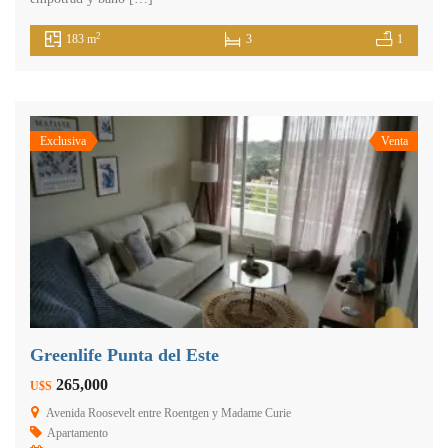
2
183 m
3
1
Exclusiva
Venta
Greenlife Punta del Este
265,000
U$S
Avenida Roosevelt entre Roentgen y Madame Curie
Apartamento