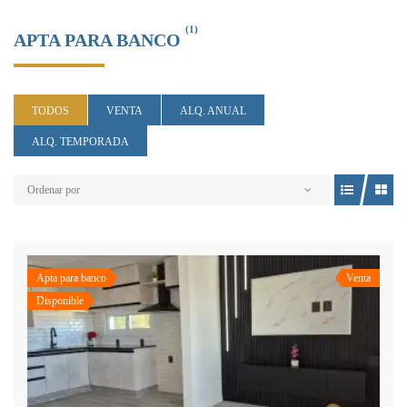
(1)
APTA PARA BANCO
TODOS
VENTA
ALQ. ANUAL
ALQ. TEMPORADA
Ordenar por
Apta para banco
Venta
Disponible