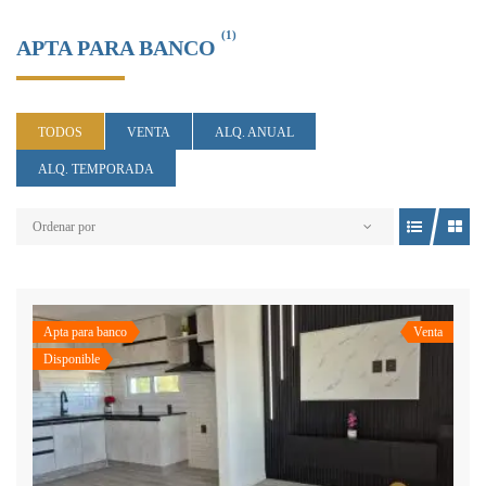
(1)
APTA PARA BANCO
TODOS
VENTA
ALQ. ANUAL
ALQ. TEMPORADA
Ordenar por
Apta para banco
Venta
Disponible